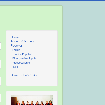
Home
Auburg Stimmen
#
Popchor
Leitbild
Termine Popchor
Bildergalerien Popchor
Presseberichte
Infos
------------------------------------
Unsere Chorleiterin