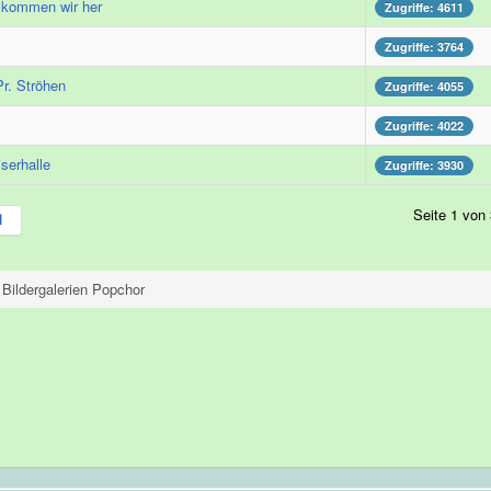
 kommen wir her
Zugriffe: 4611
Zugriffe: 3764
Pr. Ströhen
Zugriffe: 4055
Zugriffe: 4022
serhalle
Zugriffe: 3930
Seite 1 von
Bildergalerien Popchor