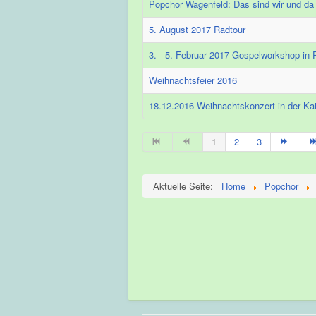
Popchor Wagenfeld: Das sind wir und da
5. August 2017 Radtour
3. - 5. Februar 2017 Gospelworkshop in 
Weihnachtsfeier 2016
18.12.2016 Weihnachtskonzert in der Kai
1
2
3
Aktuelle Seite:
Home
Popchor